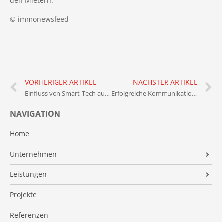
den Mietern.
© immonewsfeed
VORHERIGER ARTIKEL
NÄCHSTER ARTIKEL
Einfluss von Smart-Tech auf Immobilienverwaltung
Erfolgreiche Kommunikation in der Nachbarschaft: Tipps für Eigentümer
NAVIGATION
Home
Unternehmen
Über uns
Leistungen
Kooperationspartner
Schlüsselfertiges Bauen
Projekte
Projektierung
Referenzen